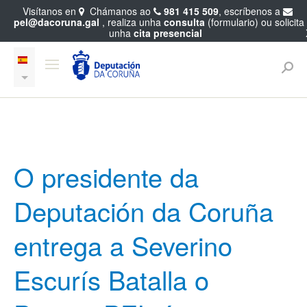
Visítanos en
Chámanos ao
981 415 509
, escríbenos a
pel@dacoruna.gal
, realiza unha
consulta
(formulario) ou solicita
unha
cita presencial
O presidente da
Deputación da Coruña
entrega a Severino
Escurís Batalla o