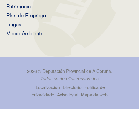
Patrimonio
Plan de Emprego
Lingua
Medio Ambiente
2026 ©
Deputación Provincial de A Coruña
.
Todos os dereitos reservados
Localización
Directorio
Política de
privacidade
Aviso legal
Mapa da web