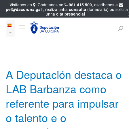
Visítanos en
Chámanos ao
981 415 509
, escríbenos a
pel@dacoruna.gal
, realiza unha
consulta
(formulario) ou solicita
unha
cita presencial
A Deputación destaca o
LAB Barbanza como
referente para impulsar
o talento e o