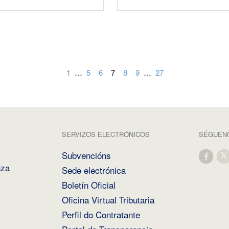
...
...
1
5
6
7
8
9
27
SERVIZOS ELECTRÓNICOS
SÉGUENO
Subvencións
nza
Sede electrónica
Boletín Oficial
Oficina Virtual Tributaria
Perfil do Contratante