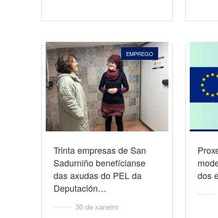
EMPREGO
Trinta empresas de San
Proxe
Sadurniño benefícianse
mode
das axudas do PEL da
dos 
Deputación…
30 de xaneiro