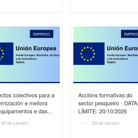
EMPREGO
EMPRE
ctos colectivos para a
Accións formativas do
rnización e mellora
sector pesqueiro - DATA
equipamentos e das…
LÍMITE: 20/10/2026
30 de xaneiro
29 de xaneiro