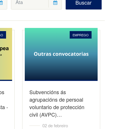
Buscar
GO
EMPREGO
os
Subvencións ás
agrupacións de persoal
ta -
voluntario de protección
civil (AVPC)…
02 de febreiro