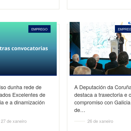
EMPREGO
EMPRE
lso dunha rede de
A Deputación da Coruñ
ados Excelentes de
destaca a traxectoria e 
ia e a dinamización
compromiso con Galicia
de…
27 de xaneiro
26 de xaneiro