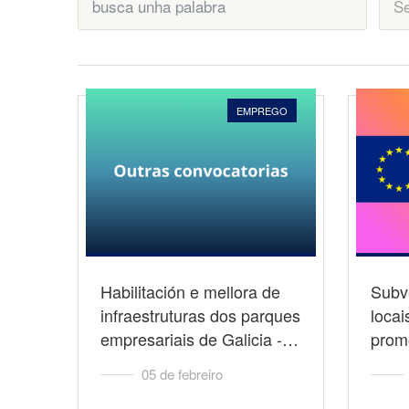
EMPREGO
Habilitación e mellora de
Subv
infraestruturas dos parques
locai
empresariais de Galicia -…
prom
05 de febreiro