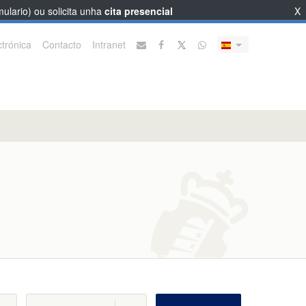
ulario) ou solicita unha
cita presencial
X
trónica
Contacto
Intranet