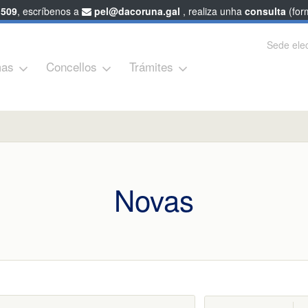
 509
, escríbenos a
pel@dacoruna.gal
, realiza unha
consulta
(form
Sede elec
as
Concellos
Trámites
Novas