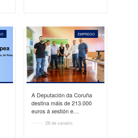
GO
EMPREGO
A Deputación da Coruña
destina máis de 213.000
euros á xestión e…
28 de xaneiro