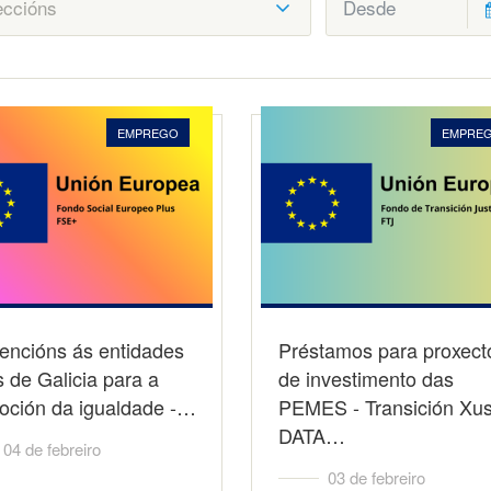
EMPREGO
EMPRE
encións ás entidades
Préstamos para proxect
s de Galicia para a
de investimento das
oción da igualdade -…
PEMES - Transición Xus
DATA…
04 de febreiro
03 de febreiro