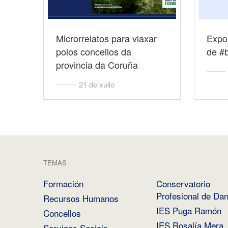
Microrrelatos para viaxar
Expo
polos concellos da
de #b
provincia da Coruña
21 de xullo
TEMAS
Formación
Conservatorio
Profesional de Da
Recursos Humanos
IES Puga Ramón
Concellos
IES Rosalía Mera
Servizos Sociais