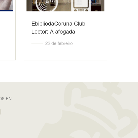
EbibliodaCoruna Club
Lector: A afogada
22 de febreiro
S EN: