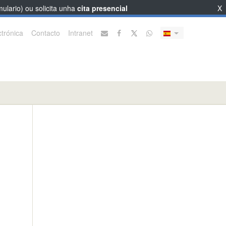
ulario) ou solicita unha
cita presencial
X
trónica
Contacto
Intranet