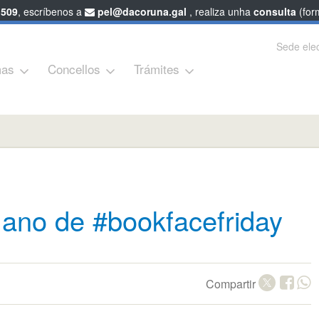
 509
, escríbenos a
pel@dacoruna.gal
, realiza unha
consulta
(form
Sede elec
as
Concellos
Trámites
ano de #bookfacefriday
Compartir