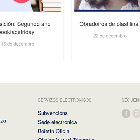
sición: Segundo ano
Obradoiros de plastilina
ookfacefriday
22 de decembro
15 de decembro
SERVIZOS ELECTRÓNICOS
SÉGUENO
Subvencións
nza
Sede electrónica
Boletín Oficial
Oficina Virtual Tributaria