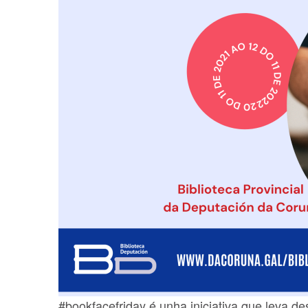
#bookfacefriday
é unha iniciativa que leva d