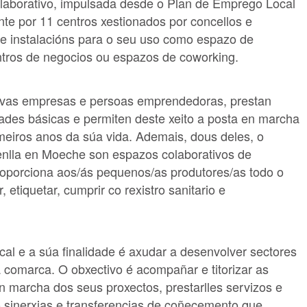
laborativo, impulsada desde o Plan de Emprego Local
te por 11 centros xestionados por concellos e
e instalacións para o seu uso como espazo de
entros de negocios ou espazos de coworking.
ovas empresas e persoas emprendedoras, prestan
ades básicas e permiten deste xeito a posta en marcha
meiros anos da súa vida. Ademais, dous deles, o
enlla en Moeche son espazos colaborativos de
roporciona aos/ás pequenos/as produtores/as todo o
 etiquetar, cumprir co rexistro sanitario e
al e a súa finalidade é axudar a desenvolver sectores
a comarca. O obxectivo é acompañar e titorizar as
marcha dos seus proxectos, prestarlles servizos e
o sinerxias e transferencias de coñecemento que