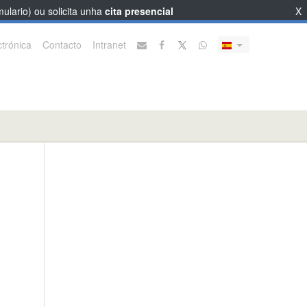
ulario) ou solicita unha
cita presencial
X
trónica
Contacto
Intranet