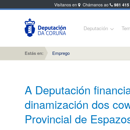
Visítanos en
Chámanos ao
981 415
Deputación
Tem
Estás en:
Emprego
A Deputación financi
dinamización dos co
Provincial de Espazos