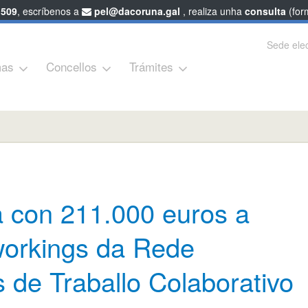
 509
, escríbenos a
pel@dacoruna.gal
, realiza unha
consulta
(form
Sede elec
as
Concellos
Trámites
a con 211.000 euros a
workings da Rede
 de Traballo Colaborativo