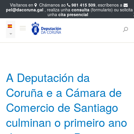
Visítanos en
Chámanos ao
981 415 509
, escríbenos a
pel@dacoruna.gal
, realiza unha
consulta
(formulario) ou solicita
unha
cita presencial
A Deputación da
Coruña e a Cámara de
Comercio de Santiago
culminan o primeiro ano