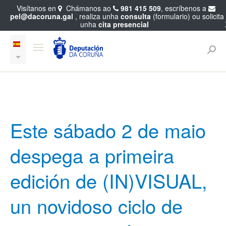
Visítanos en
Chámanos ao
981 415 509
, escríbenos a
pel@dacoruna.gal
, realiza unha
consulta
(formulario) ou solicita
unha
cita presencial
Este sábado 2 de maio
despega a primeira
edición de (IN)VISUAL,
un novidoso ciclo de