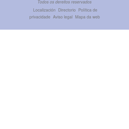
Todos os dereitos reservados
Localización
Directorio
Política de
privacidade
Aviso legal
Mapa da web