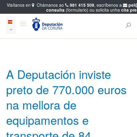
Visítanos en
Chámanos ao
981 415 509
, escríbenos a
pel
consulta
(formulario) ou solicita unha
cita pr
A Deputación inviste
preto de 770.000 euros
na mellora de
equipamentos e
transporte de 84