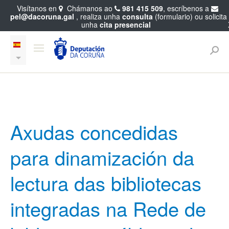
Visítanos en
Chámanos ao
981 415 509
, escríbenos a
pel@dacoruna.gal
, realiza unha
consulta
(formulario) ou solicita
unha
cita presencial
Axudas concedidas
para dinamización da
lectura das bibliotecas
integradas na Rede de