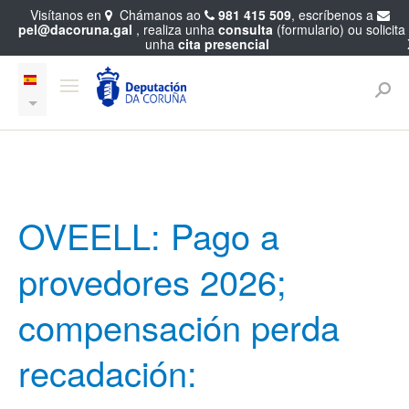
Visítanos en
Chámanos ao
981 415 509
, escríbenos a
pel@dacoruna.gal
, realiza unha
consulta
(formulario) ou solicita
unha
cita presencial
OVEELL: Pago a
provedores 2026;
compensación perda
recadación: