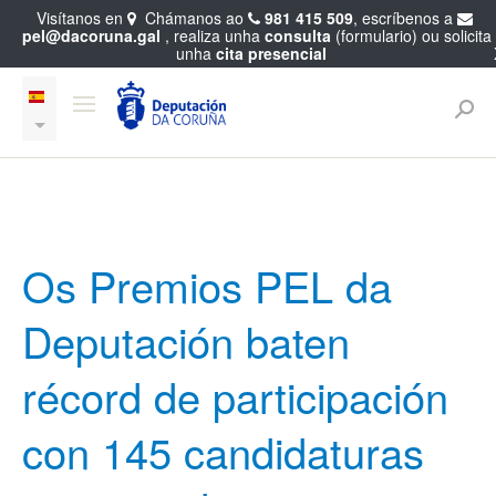
Visítanos en
Chámanos ao
981 415 509
, escríbenos a
pel@dacoruna.gal
, realiza unha
consulta
(formulario) ou solicita
unha
cita presencial
Os Premios PEL da
Deputación baten
récord de participación
con 145 candidaturas