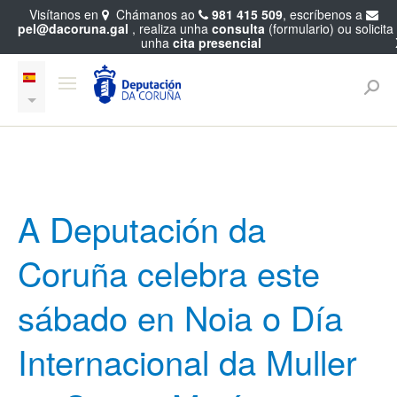
Visítanos en
Chámanos ao
981 415 509
, escríbenos a
pel@dacoruna.gal
, realiza unha
consulta
(formulario) ou solicita
unha
cita presencial
A Deputación da
Coruña celebra este
sábado en Noia o Día
Internacional da Muller