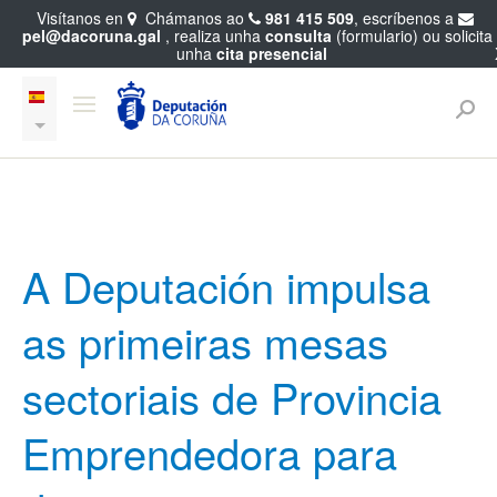
Visítanos en
Chámanos ao
981 415 509
, escríbenos a
pel@dacoruna.gal
, realiza unha
consulta
(formulario) ou solicita
unha
cita presencial
A Deputación impulsa
as primeiras mesas
sectoriais de Provincia
Emprendedora para