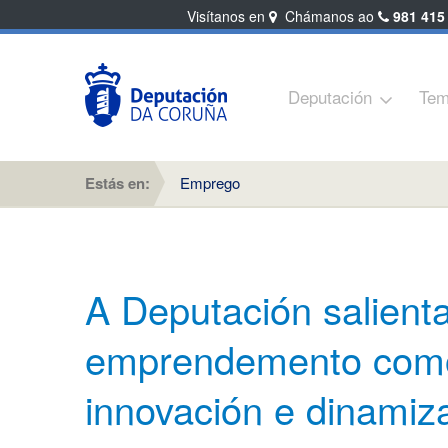
Visítanos en
Chámanos ao
981 415
Deputación
Tem
Estás en:
Emprego
A Deputación salient
emprendemento como
innovación e dinamiz