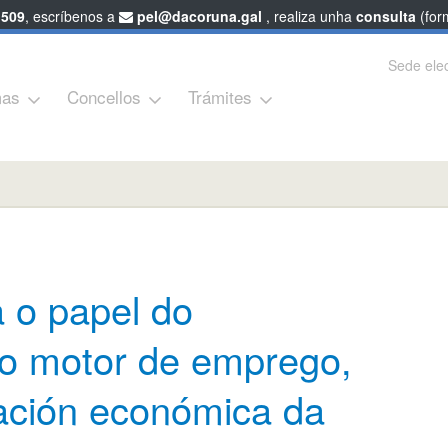
 509
, escríbenos a
pel@dacoruna.gal
, realiza unha
consulta
(form
Sede elec
as
Concellos
Trámites
a o papel do
 motor de emprego,
ación económica da