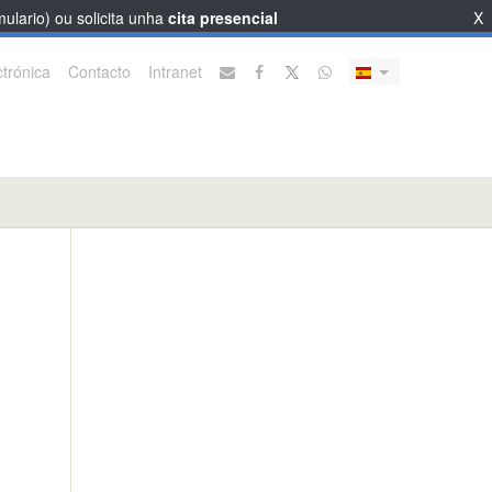
ulario) ou solicita unha
cita presencial
X
trónica
Contacto
Intranet