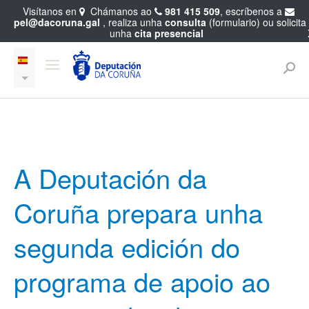
Visítanos en
Chámanos ao
981 415 509
, escríbenos a
pel@dacoruna.gal
, realiza unha
consulta
(formulario) ou solicita
unha
cita presencial
A Deputación da
Coruña prepara unha
segunda edición do
programa de apoio ao