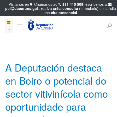
Visítanos en
Chámanos ao
981 415 509
, escríbenos a
pel@dacoruna.gal
, realiza unha
consulta
(formulario) ou solicita
unha
cita presencial
A Deputación destaca
en Boiro o potencial do
sector vitivinícola como
oportunidade para