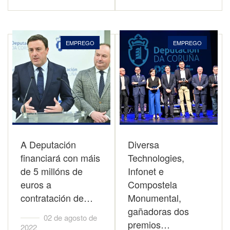
EMPREGO
EMPREGO
A Deputación
Diversa
financiará con máis
Technologies,
de 5 millóns de
Infonet e
euros a
Compostela
contratación de…
Monumental,
gañadoras dos
02 de agosto de
premios…
2022