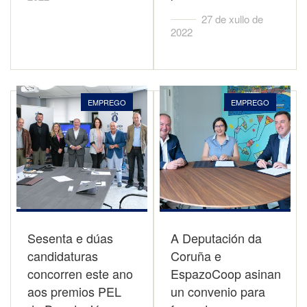
27 de xullo de
2022
EMPREGO
EMPREGO
Sesenta e dúas
A Deputación da
candidaturas
Coruña e
concorren este ano
EspazoCoop asinan
aos premios PEL
un convenio para