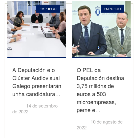
EMPREGO
EMPREGO
A Deputación e o
O PEL da
Clúster Audiovisual
Deputación destina
Galego presentarán
3,75 millóns de
unha candidatura…
euros a 503
microempresas,
14 de setembro
peme e…
de 2022
10 de agosto de
2022