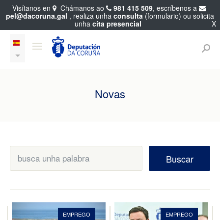
Visítanos en
Chámanos ao
981 415 509
, escríbenos a
pel@dacoruna.gal
, realiza unha
consulta
(formulario) ou solicita
unha
cita presencial
X
Novas
Buscar
EMPREGO
EMPREGO