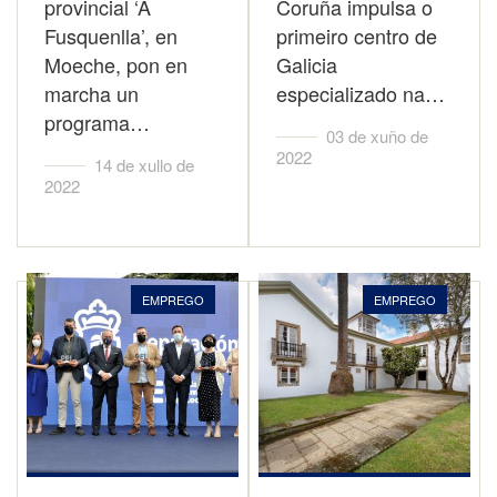
provincial ‘A
Coruña impulsa o
Fusquenlla’, en
primeiro centro de
Moeche, pon en
Galicia
marcha un
especializado na…
programa…
03 de xuño de
2022
14 de xullo de
2022
EMPREGO
EMPREGO