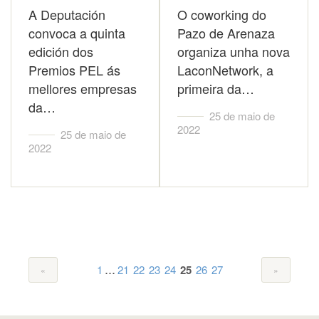
A Deputación
O coworking do
convoca a quinta
Pazo de Arenaza
edición dos
organiza unha nova
Premios PEL ás
LaconNetwork, a
mellores empresas
primeira da…
da…
25 de maio de
2022
25 de maio de
2022
...
1
21
22
23
24
25
26
27