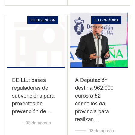
INTERVENCION
P. ECONÓMICA
EE.LL.: bases
A Deputación
reguladoras de
destina 962.000
subvencións para
euros a 52
proxectos de
concellos da
prevención de…
provincia para
realizar…
03 de agosto
03 de agosto