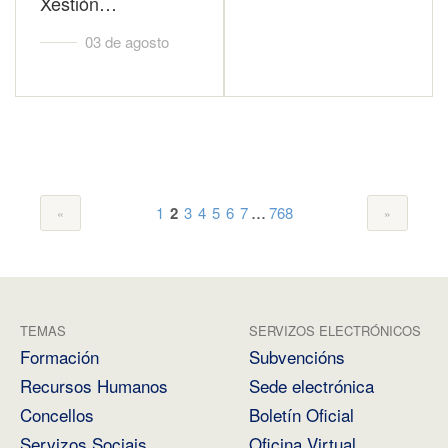
Xestión…
03 de agosto
...
1
2
3
4
5
6
7
768
TEMAS
SERVIZOS ELECTRÓNICOS
Formación
Subvencións
Recursos Humanos
Sede electrónica
Concellos
Boletín Oficial
Servizos Sociais
Oficina Virtual