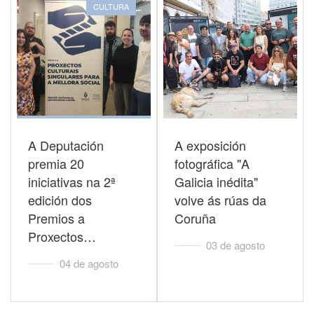
CULTURA
A Deputación
A exposición
premia 20
fotográfica "A
iniciativas na 2ª
Galicia inédita"
edición dos
volve ás rúas da
Premios a
Coruña
Proxectos…
03 de agosto
04 de agosto