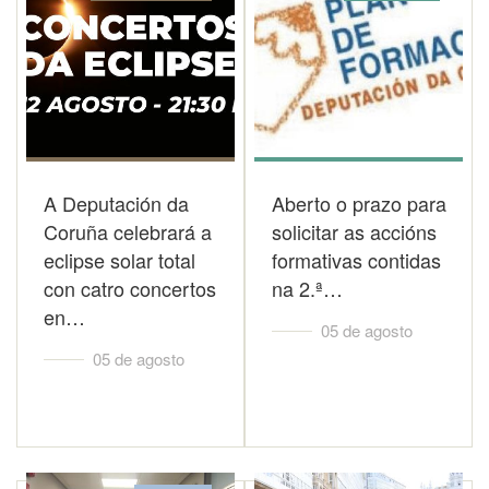
A Deputación da
Aberto o prazo para
Coruña celebrará a
solicitar as accións
eclipse solar total
formativas contidas
con catro concertos
na 2.ª…
en…
05 de agosto
05 de agosto