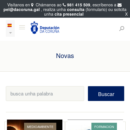
Visítanos en
Chámanos ao
981 415 509
, escríbenos a
pel@dacoruna.gal
, realiza unha
consulta
(formulario) ou solicita
unha
cita presencial
X
Novas
Buscar
MEDIOAMBIENTE
FORMACION