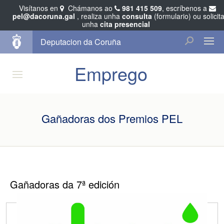
Visítanos en
Chámanos ao
981 415 509
, escríbenos a
pel@dacoruna.gal
, realiza unha
consulta
(formulario) ou solicit
unha
cita presencial
Deputacion da Coruña
Emprego
Gañadoras dos Premios PEL
Gañadoras da 7ª edición