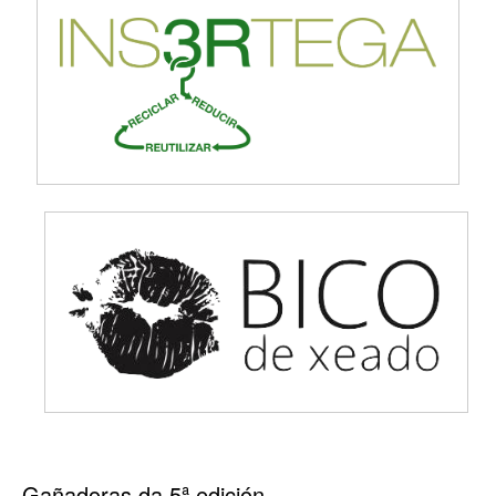
Gañadoras da 5ª edición