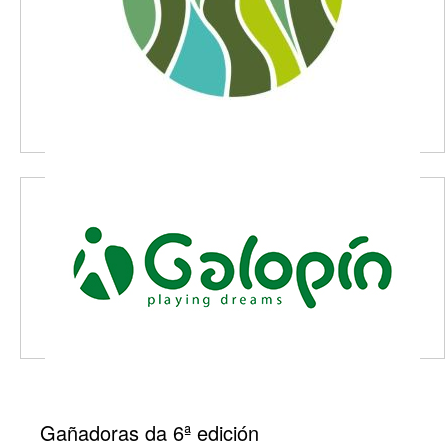
Gañadoras da 6ª edición