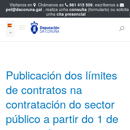
Visítanos en
Chámanos ao
981 415 509
, escríbenos a
pel@dacoruna.gal
, realiza unha
consulta
(formulario) ou solicita
unha
cita presencial
Publicación dos límites
de contratos na
contratación do sector
público a partir do 1 de