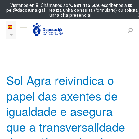
Visítanos en
Chámanos ao
981 415 509
, escríbenos a
pel@dacoruna.gal
, realiza unha
consulta
(formulario) ou solicita
unha
cita presencial
Sol Agra reivindica o
papel das axentes de
igualdade e asegura
que a transversalidade