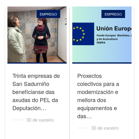
EMPREGO
EMPREGO
Trinta empresas de
Proxectos
San Sadurniño
colectivos para a
benefícianse das
modernización e
axudas do PEL da
mellora dos
Deputación…
equipamentos e
das…
30 de xaneiro
30 de xaneiro