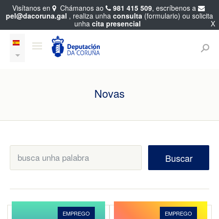
Visítanos en
Chámanos ao
981 415 509
, escríbenos a
pel@dacoruna.gal
, realiza unha
consulta
(formulario) ou solicita
unha
cita presencial
X
Novas
Buscar
EMPREGO
EMPREGO