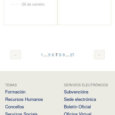
26 de xaneiro
...
...
1
5
6
7
8
9
27
TEMAS
SERVIZOS ELECTRÓNICOS
Formación
Subvencións
Recursos Humanos
Sede electrónica
Concellos
Boletín Oficial
Servizos Sociais
Oficina Virtual