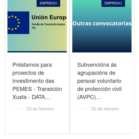
EMPREGO
EMPREGO
Préstamos para
Subvencións ás
proxectos de
agrupacións de
investimento das
persoal voluntario
PEMES - Transición
de protección civil
Xusta - DATA…
(AVPC)…
03 de febreiro
02 de febreiro