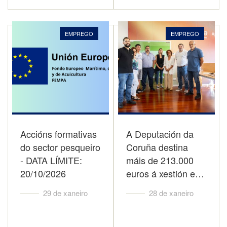
EMPREGO
EMPREGO
Accións formativas
A Deputación da
do sector pesqueiro
Coruña destina
- DATA LÍMITE:
máis de 213.000
20/10/2026
euros á xestión e…
29 de xaneiro
28 de xaneiro