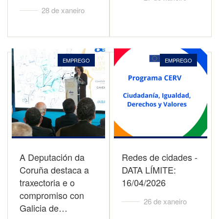
28 de xaneiro
EMPREGO
EMPREGO
A Deputación da
Redes de cidades -
Coruña destaca a
DATA LÍMITE:
traxectoria e o
16/04/2026
compromiso con
26 de xaneiro
Galicia de…