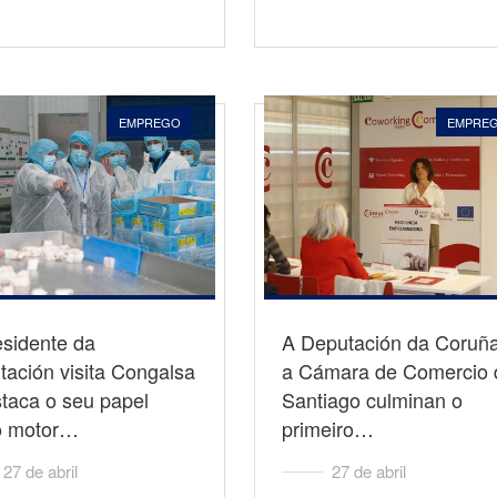
EMPREGO
EMPRE
esidente da
A Deputación da Coruñ
ación visita Congalsa
a Cámara de Comercio 
taca o seu papel
Santiago culminan o
 motor…
primeiro…
27 de abril
27 de abril