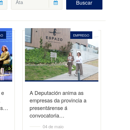
Buscar
GO
EMPREGO
 e
A Deputación anima as
a
empresas da provincia a
das…
presentárense á
convocatoria…
04 de maio