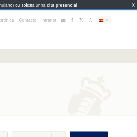
ulario) ou solicita unha
cita presencial
X
trónica
Contacto
Intranet