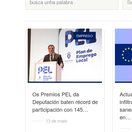
EMPREGO
Os Premios PEL da
Actua
Deputación baten récord de
infil
participación con 145…
sane
en…
13 de maio