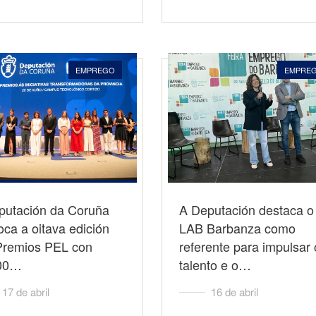
EMPREGO
EMPRE
putación da Coruña
A Deputación destaca o
ca a oitava edición
LAB Barbanza como
Premios PEL con
referente para impulsar 
00…
talento e o…
17 de abril
16 de abril