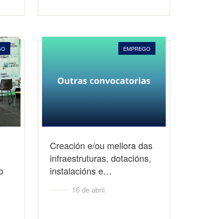
GO
EMPREGO
Creación e/ou mellora das
infraestruturas, dotacións,
o
instalacións e…
16 de abril