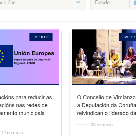
EMPREGO
EMPRE
cións para reducir as
O Concello de Vimianzo
tracións nas redes de
a Deputación da Coruñ
amento municipais
reivindican o liderado 
08 de maio
12 de maio