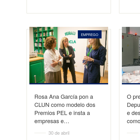
EMPREGO
Rosa Ana García pon a
O pr
CLUN como modelo dos
Deput
Premios PEL e insta a
e des
empresas e…
como
30 de abril