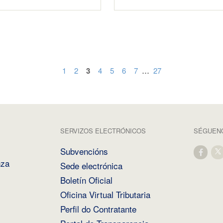
...
1
2
3
4
5
6
7
27
SERVIZOS ELECTRÓNICOS
SÉGUENO
Subvencións
nza
Sede electrónica
Boletín Oficial
Oficina Virtual Tributaria
Perfil do Contratante