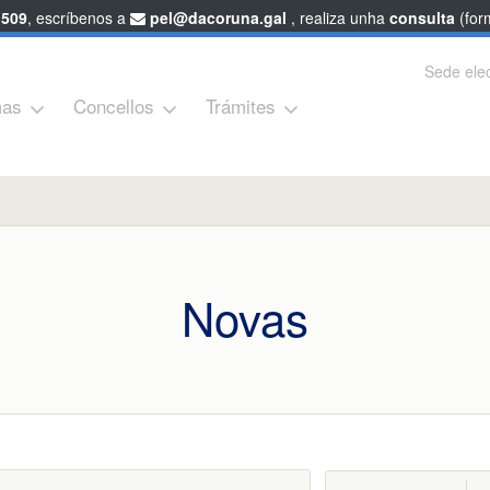
 509
, escríbenos a
pel@dacoruna.gal
, realiza unha
consulta
(form
Sede elec
as
Concellos
Trámites
Novas