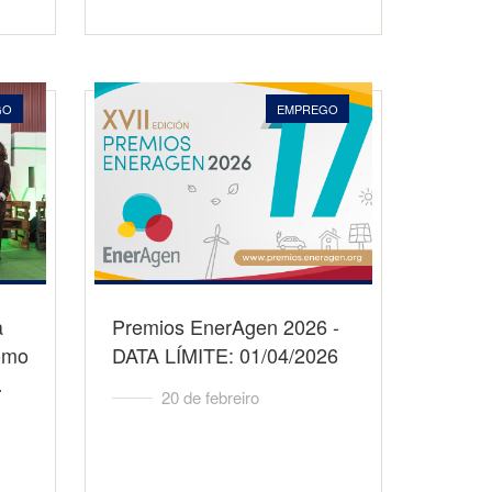
GO
EMPREGO
a
Premios EnerAgen 2026 -
omo
DATA LÍMITE: 01/04/2026
…
20 de febreiro