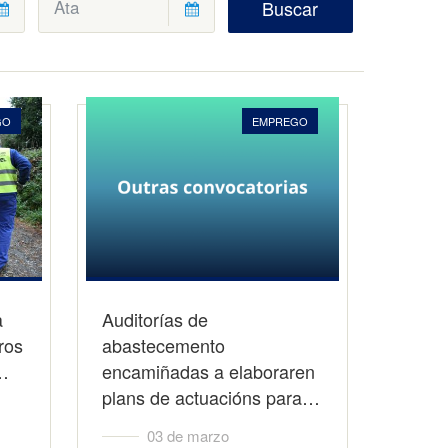
Buscar
GO
EMPREGO
a
Auditorías de
ros
abastecemento
0…
encamiñadas a elaboraren
plans de actuacións para…
03 de marzo