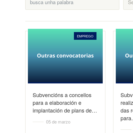
EMPREGO
Subvencións a concellos
Subv
para a elaboración e
reali
implantación de plans de…
das 
par
05 de marzo