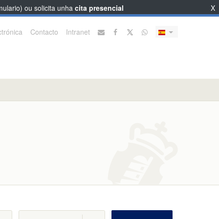
ulario) ou solicita unha
cita presencial
X
trónica
Contacto
Intranet