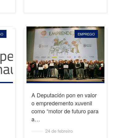
GO
EMPREGO
A Deputación pon en valor
o empredemento xuvenil
como “motor de futuro para
a…
24 de febreiro