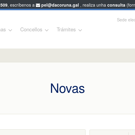
 509
, escríbenos a
pel@dacoruna.gal
, realiza unha
consulta
(form
Sede elec
as
Concellos
Trámites
Novas