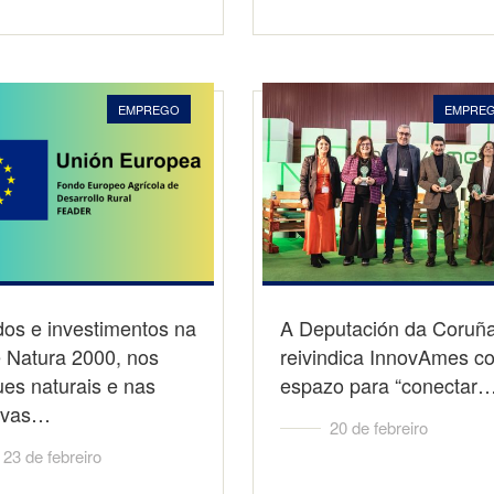
EMPREGO
EMPRE
dos e investimentos na
A Deputación da Coruñ
 Natura 2000, nos
reivindica InnovAmes c
es naturais e nas
espazo para “conectar
rvas…
20 de febreiro
23 de febreiro