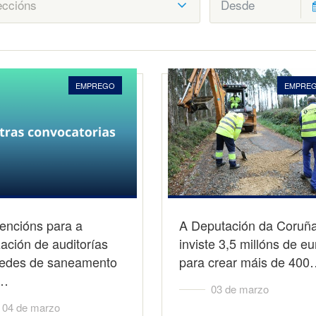
EMPREGO
EMPRE
encións para a
A Deputación da Coruñ
zación de auditorías
inviste 3,5 millóns de eu
redes de saneamento
para crear máis de 40
a…
03 de marzo
04 de marzo