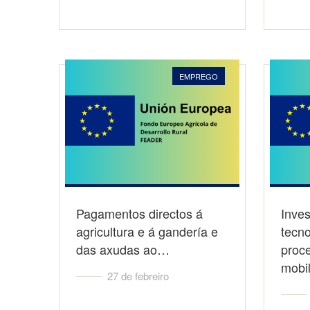
EMPREGO
Pagamentos directos á
Inve
agricultura e á gandería e
tecno
das axudas ao…
proc
mobi
27 de febreiro