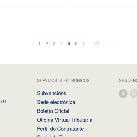
...
1
2
3
4
5
6
7
27
SERVIZOS ELECTRÓNICOS
SÉGUENO
Subvencións
nza
Sede electrónica
Boletín Oficial
Oficina Virtual Tributaria
Perfil do Contratante