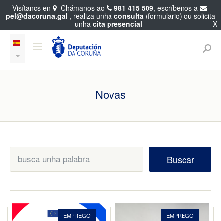
Visítanos en
Chámanos ao
981 415 509
, escríbenos a
pel@dacoruna.gal
, realiza unha
consulta
(formulario) ou solicita
unha
cita presencial
X
Novas
Buscar
EMPREGO
EMPREGO