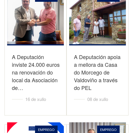
A Deputación
A Deputación apoia
inviste 24.000 euros
a mellora da Casa
na renovación do
do Morcego de
local da Asociación
Valdoviño a través
de…
do PEL
16 de xullo
08 de xullo
EMPREGO
EMPREGO