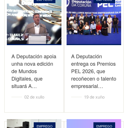
A Deputación apoia
A Deputación
unha nova edición
entrega os Premios
de Mundos
PEL 2026, que
Digitales, que
recoñecen o talento
situará A…
empresarial…
02 de xullo
19 de xuño
EMPREGO
EMPREGO