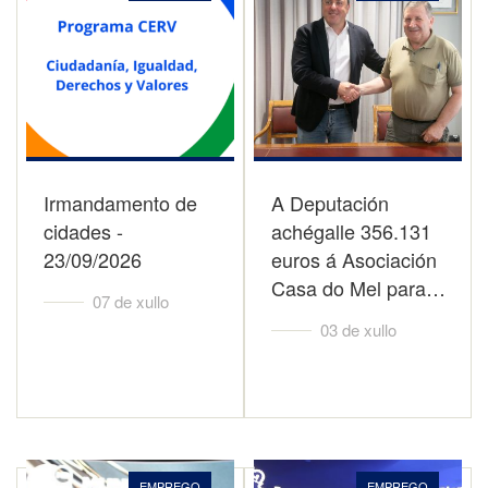
Irmandamento de
A Deputación
cidades -
achégalle 356.131
23/09/2026
euros á Asociación
Casa do Mel para…
07 de xullo
03 de xullo
EMPREGO
EMPREGO