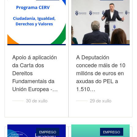
Apoio á aplicación
A Deputación
da Carta dos
concede máis de 10
Dereitos
millóns de euros en
Fundamentais da
axudas do PEL a
Unión Europea -…
1.510…
30 de xullo
29 de xullo
EMPREGO
EMPREGO