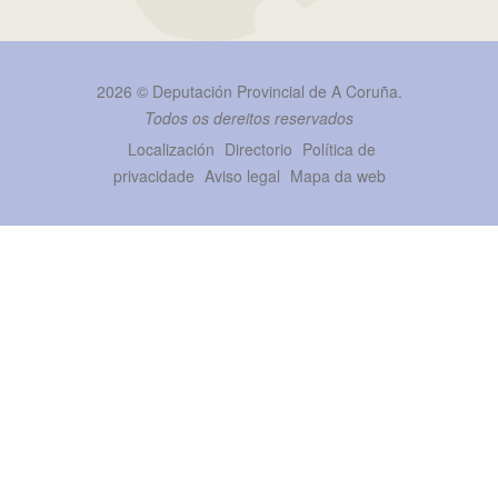
2026 ©
Deputación Provincial de A Coruña
.
Todos os dereitos reservados
Localización
Directorio
Política de
privacidade
Aviso legal
Mapa da web